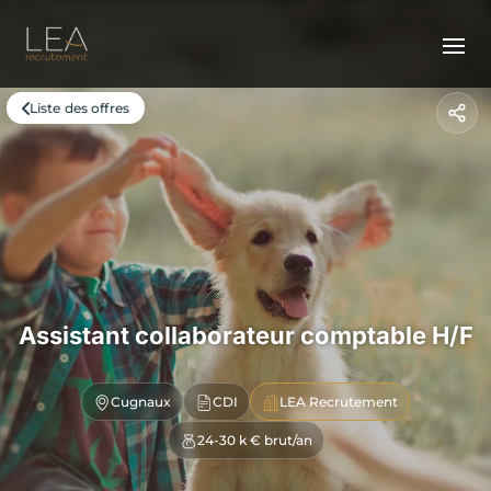
Liste des offres
Assistant collaborateur comptable H/F
Cugnaux
CDI
LEA Recrutement
24-30 k € brut/an