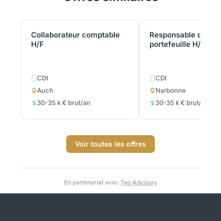
Collaborateur comptable
Responsable de
H/F
portefeuille H/F
CDI
CDI
Auch
Narbonne
30-35 k € brut/an
30-35 k € brut/an
Voir toutes les offres
En partenariat avec
Teo Advisory