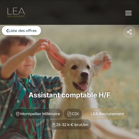
Liste des offres
Assistant comptable H/F
Montpellier Millénaire
CDI
LEA Recrutement
25-32 k € brut/an