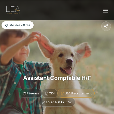
Liste des offres
Assistant Comptable H/F
Pézenas
CDI
LEA Recrutement
26-28 k € brut/an