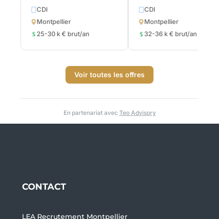
CDI
CDI
Montpellier
Montpellier
25-30 k € brut/an
32-36 k € brut/an
Voir toutes les offres
En partenariat avec
Teo Advisory
CONTACT
LEA Recrutement Montpellier