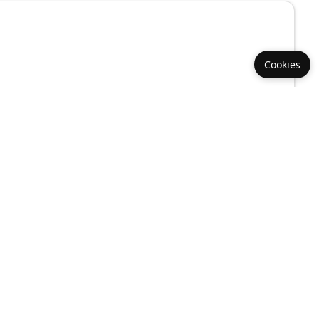
Cookies
Référence :
040626a12410