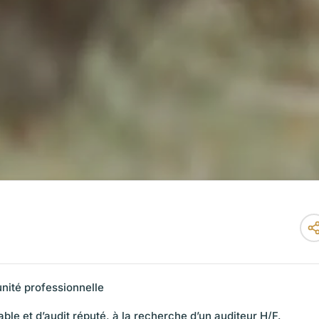
nité professionnelle
le et d’audit réputé, à la recherche d’un auditeur H/F.