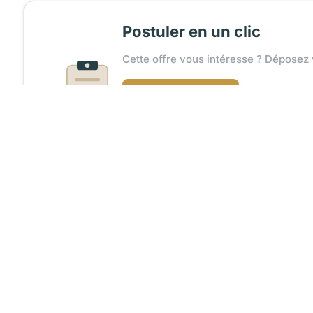
Postuler en un clic
Cette offre vous intéresse ? Déposez 
Charger mon CV
Recevoir un accusé de réception
Partager l'offre