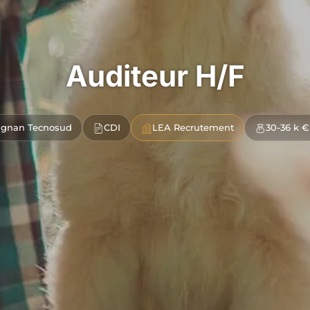
Auditeur H/F
ignan Tecnosud
CDI
LEA Recrutement
30-36 k €