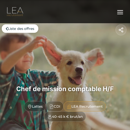
Liste des offres
Chef de mission comptable H/F
Lattes
CDI
LEA Recrutement
40-45 k € brut/an