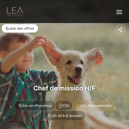
Liste des offres
Chef de mission H/F
Aix-en-Provence
CDI
LEA Recrutement
40-45 k € brut/an