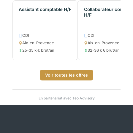
Assistant comptable H/F
Collaborateur comptab
H/F
CDI
CDI
Aix-en-Provence
Aix-en-Provence
25-35 k € brut/an
32-36 k € brut/an
Voir toutes les offres
En partenariat avec
Teo Advisory