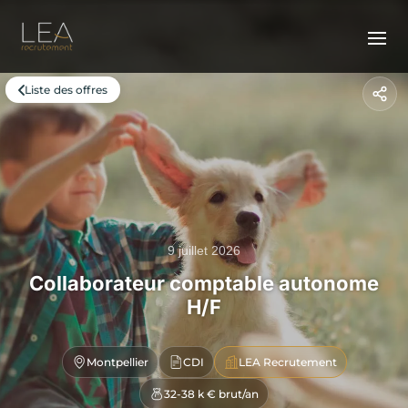
Liste des offres
9 juillet 2026
Collaborateur comptable autonome
H/F
Montpellier
CDI
LEA Recrutement
32-38 k € brut/an