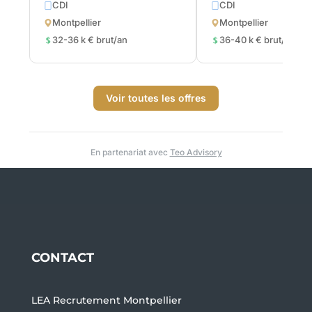
CDI
CDI
Montpellier
Montpellier
32-36 k € brut/an
36-40 k € brut/an
Voir toutes les offres
En partenariat avec
Teo Advisory
CONTACT
LEA Recrutement Montpellier