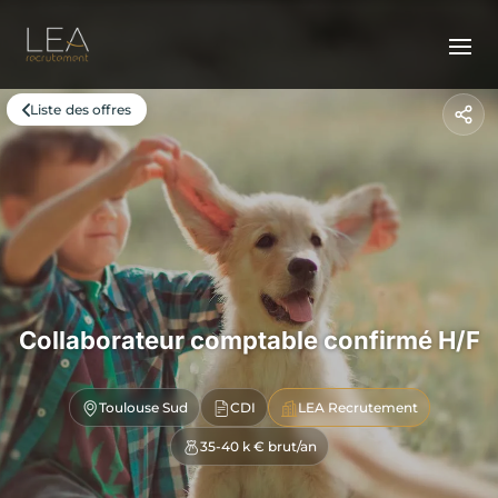
Liste des offres
Collaborateur comptable confirmé H/F
Toulouse Sud
CDI
LEA Recrutement
35-40 k € brut/an