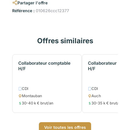
Partager l'offre
Référence :
010626ccc12377
Offres similaires
Collaborateur comptable
Collaborateur comp
H/F
H/F
CDI
CDI
Montauban
Auch
30-40 k € brut/an
30-35 k € brut/an
Voir toutes les offres