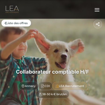
Liste des offres
Collaborateur comptable H/F
Annecy
CDI
LEA Recrutement
38-50 k € brut/an