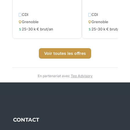
CDI
CDI
Grenoble
Grenoble
25-30 k € brut/an
25-30 k € brut/an
Voir toutes les offres
En partenariat avec
Teo Advisory
CONTACT