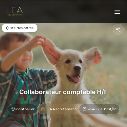
Liste des offres
Collaborateur comptable H/F
Montpellier
LEA Recrutement
32-48 k € brut/an