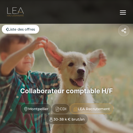
Liste des offres
Collaborateur comptable H/F
Montpellier
CDI
LEA Recrutement
30-38 k € brut/an