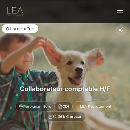
Liste des offres
Collaborateur comptable H/F
Perpignan Nord
CDI
LEA Recrutement
32-36 k € brut/an