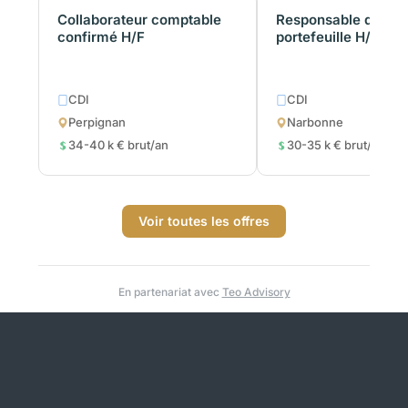
Collaborateur comptable
Responsable de
confirmé H/F
portefeuille H/F
CDI
CDI
Perpignan
Narbonne
34-40 k € brut/an
30-35 k € brut/an
Voir toutes les offres
En partenariat avec
Teo Advisory