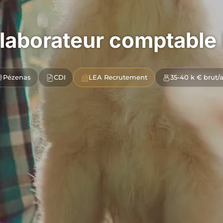
laborateur comptable
Pézenas
CDI
LEA Recrutement
35-40 k € brut/