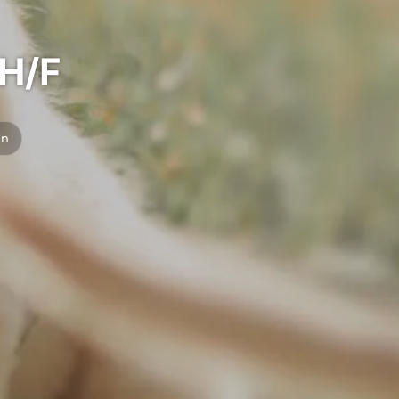
 H/F
an