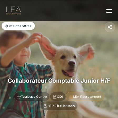
Liste des offres
Collaborateur Comptable Junior H/F
Toulouse Centre
CDI
LEA Recrutement
28-32 k € brut/an