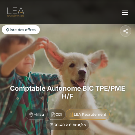
Liste des offres
Comptable Autonome BIC TPE/PME
H/F
Millau
CDI
LEA Recrutement
30-40 k € brut/an