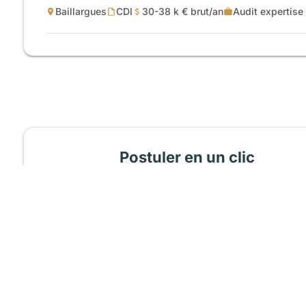
Baillargues
CDI
30-38 k € brut/an
Audit expertise
Postuler en un clic
Cette offre vous intéresse ? Déposez 
Charger mon CV
Recevoir un accusé de réception