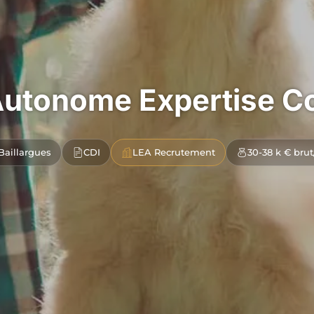
utonome Expertise C
Baillargues
CDI
LEA Recrutement
30-38 k € brut