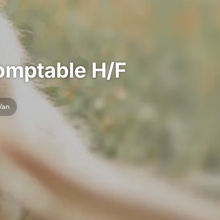
omptable H/F
/an