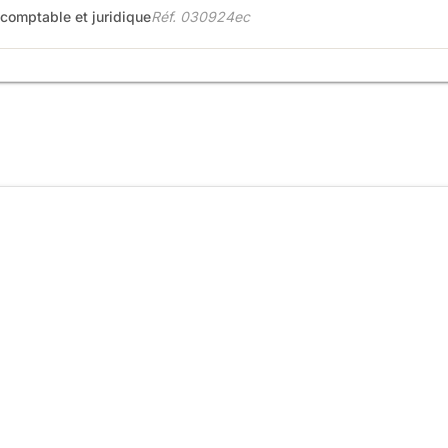
 comptable et juridique
Réf. 030924ec
votre candidature ici.