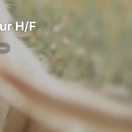
ur H/F
t/an