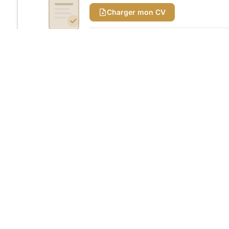
Charger mon CV
Recevoir un accusé de réception
Partager l'offre
Collaborateur comptable H/F
Assistant comptabl