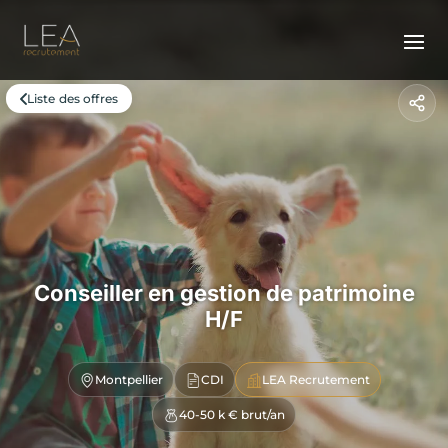
Liste des offres
Conseiller en gestion de patrimoine
H/F
Montpellier
CDI
LEA Recrutement
40-50 k € brut/an