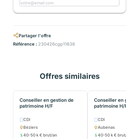
Partager l'offre
Référence :
230426cgp11836
Offres similaires
Conseiller en gestion de
Conseiller en gestio
patrimoine H/F
patrimoine H/F
CDI
CDI
Béziers
Aubenas
40-50 k € brut/an
40-50 k € brut/an