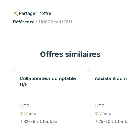
Partager l'offre
Référence :
110626ecd12511
Offres similaires
Collaborateur comptable
Assistant comptabl
H/F
CDI
CDI
Nîmes
Nîmes
32-36 k € brut/an
25-30 k € brut/an