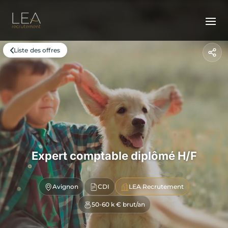
Liste des offres
Expert comptable diplômé H/F
Avignon
CDI
LEA Recrutement
50-60 k € brut/an