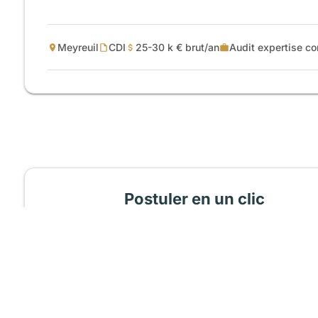
Meyreuil
CDI
25-30 k € brut/an
Audit expertise co
Postuler en un clic
Cette offre vous intéresse ? Déposez 
Charger mon CV
Recevoir un accusé de réception