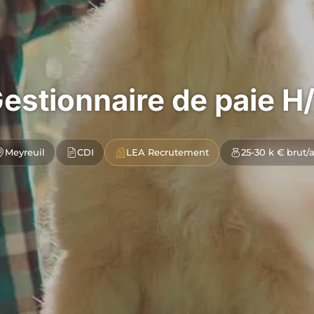
estionnaire de paie H
Meyreuil
CDI
LEA Recrutement
25-30 k € brut/