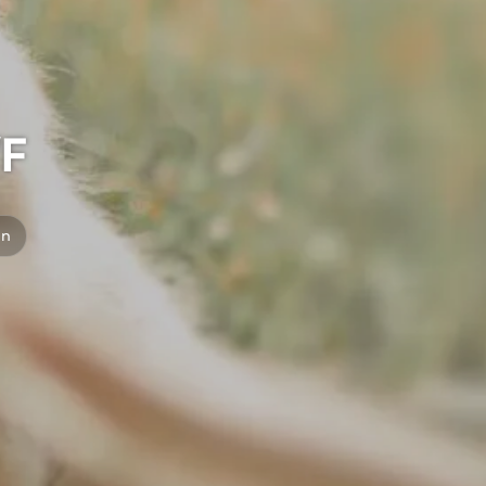
/F
an