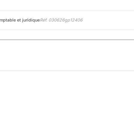
mptable et juridique
Réf. 030626gp12406
votre candidature ici.