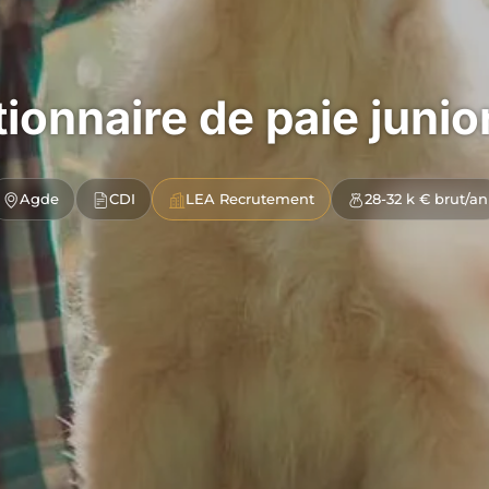
ionnaire de paie junio
Agde
CDI
LEA Recrutement
28-32 k € brut/an