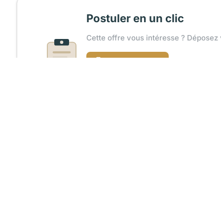
Postuler en un clic
Cette offre vous intéresse ? Déposez 
Charger mon CV
Recevoir un accusé de réception
Partager l'offre