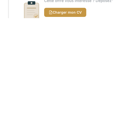
Cette offre vous intéresse ? Déposez 
Charger mon CV
Recevoir un accusé de réception
Partager l'offre
Gestionnaire de paie confirmée
Gestionnaire de