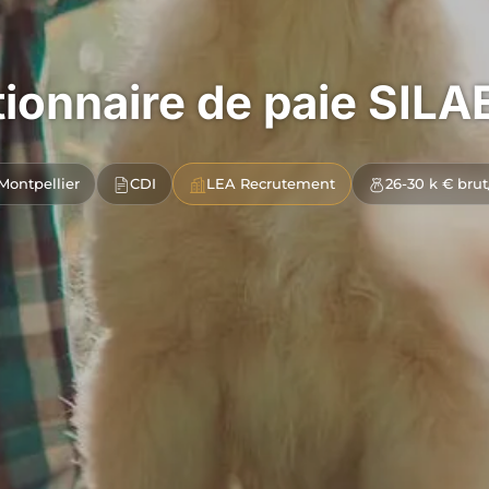
ionnaire de paie SILA
Montpellier
CDI
LEA Recrutement
26-30 k € brut