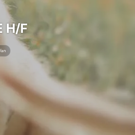
E H/F
/an