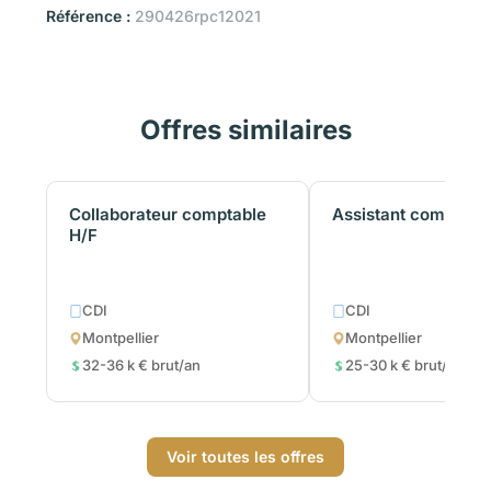
Référence :
290426rpc12021
Offres similaires
Collaborateur comptable
Assistant comptabl
H/F
CDI
CDI
Montpellier
Montpellier
32-36 k € brut/an
25-30 k € brut/an
Voir toutes les offres