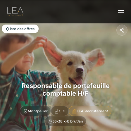
Liste des offres
Responsable de portefeuille
comptable H/F
Montpellier
CDI
LEA Recrutement
33-38 k € brut/an