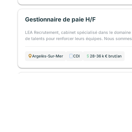
Gestionnaire de paie H/F
LEA Recrutement, cabinet spécialisé dans le domaine 
de talents pour renforcer leurs équipes. Nous sommes à
Argelès-Sur-Mer
CDI
28-36 k € brut/an
Assistant comptable H/F
LEA Recrutement présente une nouvelle offre d’emploi 
de renforcer leur équipe, ils recherchent un Assistan
Argelès-Sur-Mer
CDI
24-30 k € brut/an