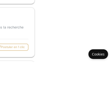
s la recherche
Postuler en 1 clic
Cookies
lès-sur-Mer. Afin
...
Postuler en 1 clic