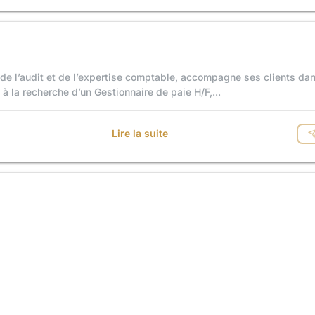
de l’audit et de l’expertise comptable, accompagne ses clients dan
 la recherche d’un Gestionnaire de paie H/F,...
Lire la suite
Notre partenaire est un cabinet d’expertise comptable situé à Arge
t comptable H/F. Environnement calme, équipe soudée et tournée vers
Lire la suite