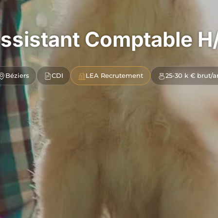
ssistant Comptable H
Béziers
CDI
LEA Recrutement
25-30 k € brut/a