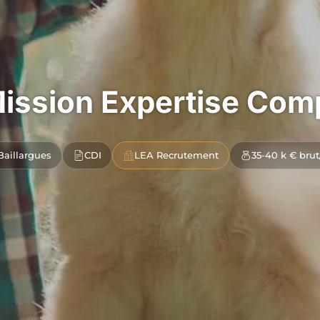
ission Expertise Com
Baillargues
CDI
LEA Recrutement
35-40 k € brut