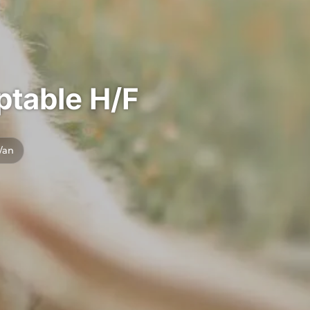
ptable H/F
/an