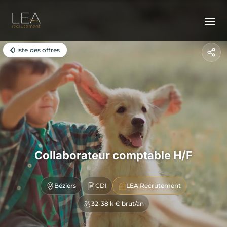
Liste des offres
Collaborateur comptable H/F
Béziers
CDI
LEA Recrutement
32-38 k € brut/an