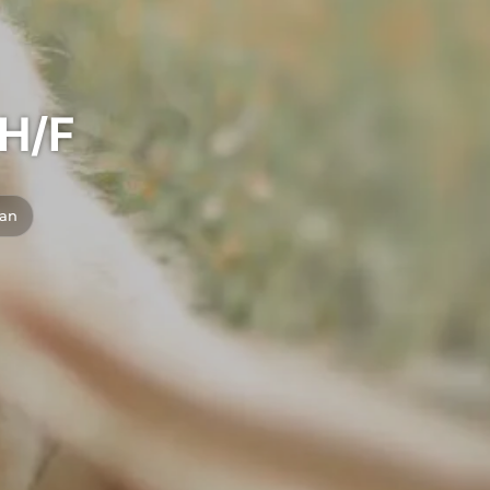
 H/F
/an