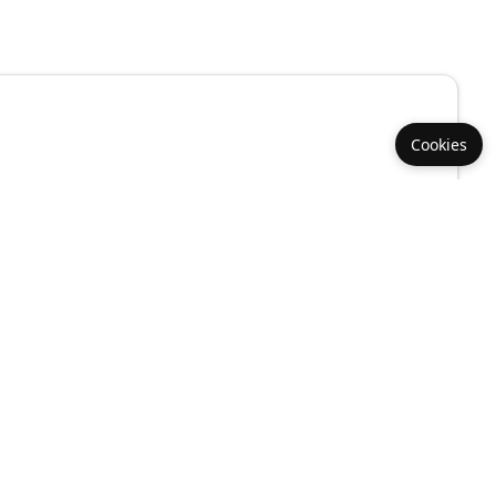
Cookies
Référence :
050526cc12119