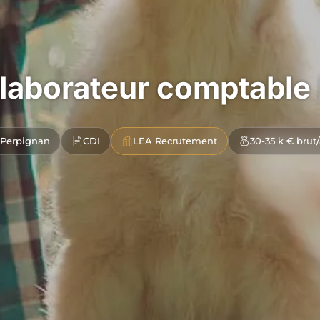
laborateur comptable
Perpignan
CDI
LEA Recrutement
30-35 k € brut