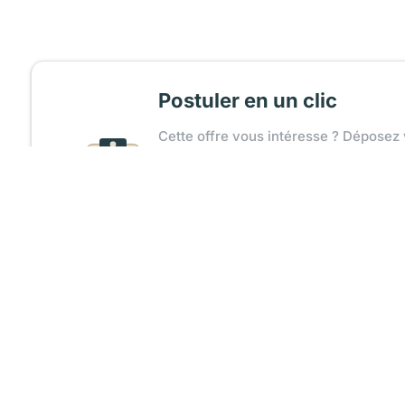
Postuler en un clic
Cette offre vous intéresse ? Déposez 
Charger mon CV
Recevoir un accusé de réception
Partager l'offre