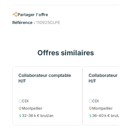
Partager l'offre
Référence :
110925CLPE
Offres similaires
Collaborateur comptable
Collaborateur comp
H/F
H/F
CDI
CDI
Montpellier
Montpellier
32-36 k € brut/an
36-40 k € brut/an