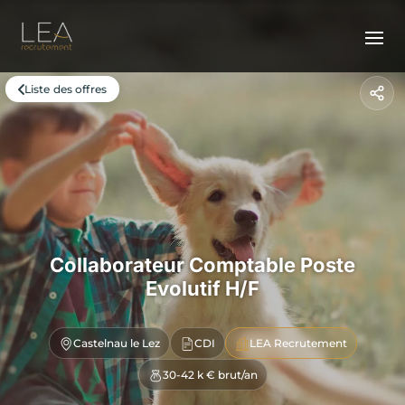
Liste des offres
Collaborateur Comptable Poste
Evolutif H/F
Castelnau le Lez
CDI
LEA Recrutement
30-42 k € brut/an