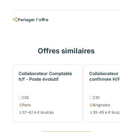
Partager l'offre
Offres similaires
Collaborateur Comptable
Collaborateur comp
h/f - Poste évolutif
confirmée H/F
CDI
CDI
Paris
Brignoles
37-42 k € brut/an
35-45 k € brut/an