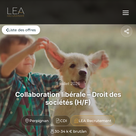
Liste des offres
9 juillet 2026
Collaboration libérale – Droit des
sociétés (H/F)
Perpignan
CDI
LEA Recrutement
30-34 k € brut/an