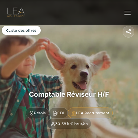
Liste des offres
Comptable Réviseur H/F
Pérols
CDI
LEA Recrutement
30-38 k € brut/an