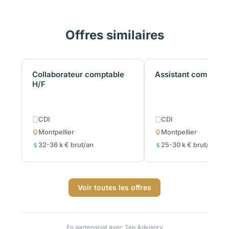
Offres similaires
Collaborateur comptable
Assistant comptabl
H/F
CDI
CDI
Montpellier
Montpellier
32-36 k € brut/an
25-30 k € brut/an
Voir toutes les offres
En partenariat avec
Teo Advisory