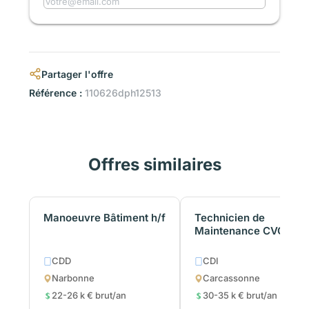
Partager l'offre
Référence :
110626dph12513
Offres similaires
Manoeuvre Bâtiment h/f
Technicien de
Maintenance CVC h/f
CDD
CDI
Narbonne
Carcassonne
22-26 k € brut/an
30-35 k € brut/an