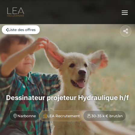
Liste des offres
Dessinateur projeteur Hydraulique h/f
Narbonne
LEA Recrutement
30-35 k € brut/an