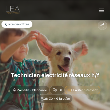
Liste des offres
Technicien électricité réseaux h/f
Marseille - Blancarde
CDI
LEA Recrutement
28-30 k € brut/an